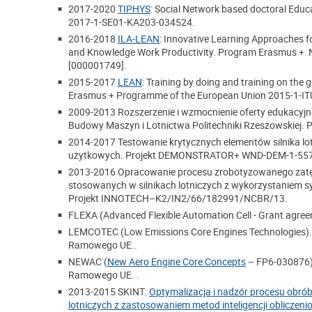
2017-2020
TIPHYS
: Social Network based doctoral Educ
2017-1-SE01-KA203-034524.
2016-2018
ILA-LEAN
: Innovative Learning Approaches f
and Knowledge Work Productivity. Program Erasmus +
[000001749].
2015-2017
LEAN
: Training by doing and training on the
Erasmus + Programme of the European Union 2015-1-I
2009-2013 Rozszerzenie i wzmocnienie oferty edukacyjne
Budowy Maszyn i Lotnictwa Politechniki Rzeszowskiej.
2014-2017 Testowanie krytycznych elementów silnika l
użytkowych. Projekt DEMONSTRATOR+ WND-DEM-1-55
2013-2016 Opracowanie procesu zrobotyzowanego zatęp
stosowanych w silnikach lotniczych z wykorzystaniem sy
Projekt INNOTECH–K2/IN2/66/182991/NCBR/13.
FLEXA (Advanced Flexible Automation Cell - Grant agree
LEMCOTEC (Low Emissions Core Engines Technologies).
Ramowego UE..
NEWAC (
New Aero Engine Core Concepts
– FP6-030876)
Ramowego UE. .
2013-2015 SKINT:
Optymalizacja i nadzór procesu obró
lotniczych z zastosowaniem metod inteligencji obliczeni