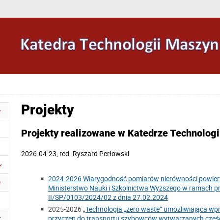
Projekty
Projekty realizowane w Katedrze Technologii
2026-04-23
,
red.
Ryszard Perłowski
2024-2026 Wiarygodność pomiarów nierówności powierz
Ministerstwo Nauki i Szkolnictwa Wyższego w ramach p
II/SP/0103/2024/02 z dnia 27.02.2024
2025-2026 „
Technologia „zero waste” umożliwiająca wp
przyczep do transportu szybowców wytwarzanych częś