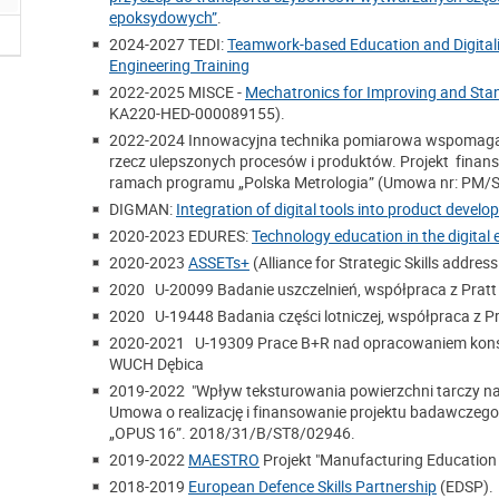
epoksydowych”
.
2024-2027 TEDI:
Teamwork-based Education and Digitaliz
Engineering Training
2022-2025 MISCE -
Mechatronics for Improving and Sta
KA220-HED-000089155).
2022-2024 Innowacyjna technika pomiarowa wspomaga
rzecz ulepszonych procesów i produktów.
Projekt finan
ramach programu „Polska Metrologia” (Umowa nr: PM/
DIGMAN:
Integration of digital tools into product deve
2020-2023 EDURES:
Technology education in the digital 
2020-2023
ASSETs+
(Alliance for Strategic Skills addre
2020 U-20099 Badanie uszczelnień, współpraca z Pratt
2020 U-19448 Badania części lotniczej, współpraca z Pr
2020-2021 U-19309 Prace B+R nad opracowaniem konstr
WUCH Dębica
2019-2022 "Wpływ teksturowania powierzchni tarczy na w
Umowa o realizację i finansowanie projektu badawczego
„OPUS 16”. 2018/31/B/ST8/02946.
2019-2022
MAESTRO
Projekt "Manufacturing Education f
2018-2019
European Defence Skills Partnership
(EDSP).