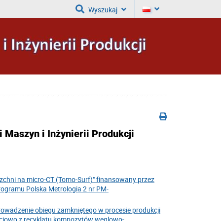
Wyszukaj
 Maszyn i Inżynierii Produkcji
chni na micro-CT (Tomo-Surf)" finansowany przez
rogramu Polska Metrologia 2 nr PM-
rowadzenie obiegu zamkniętego w procesie produkcji
ciowo z recyklatu kompozytów węglowo-