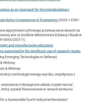
ation as an Approach for the Interdisciplinary
ndardizing Competences in Engineering
(2022-1-ES01-
na algorytmami cyfrowego przetwarzania danych na
sowany jest ze środków Ministerstwa Edukacji i Nauki w
SP/0063/2021/1)
lopment and manufacturing education
era supported by the significant use of research results
ssing Emerging Technologies in Defense)
 & Whitney
att & Whitney
ukcji i technologii nowego wyrobu, współpraca z
łaściwości tribologiczne układu trzpień-tarcza".
, który uzyskał finansowanie w ramach konkursu
or a Sustainable fourth Industrial Revolution"