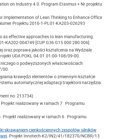
ation on Industry 4.0. Program Erasmus + Nr projektu:
or Implementation of Lean Thinking to Enhance Office
 Numer Projektu 2016-1-PL01-KA203-026293
 go as effective approaches to lean manufacturing.
T01-KA202-004749 [CUP G36 G15 000 280 006].
j oraz poprawa jakości kształcenia na Wydziale
 Projekt UDA POKL 04.01.01-00-108/09-00.
otniczego o podwyższonych właściwościach
7/00.
iania krawędzi elementów o zmiennym kształcie
stemu automatycznej adaptacji trajektorii narzędzia.
ment no: 213734). .
 Projekt realizowany w ramach 7 Programu
. Projekt realizowany w ramach 6 Programu
bki skrawaniem cienkościennych zespołów silników
owej
. Projekt Innotech-K2/IN2/41/182370/NCBR/13.