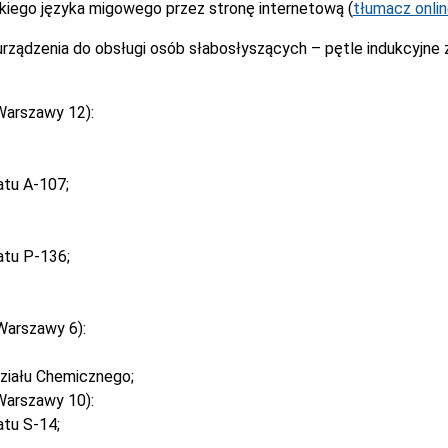
kiego języka migowego przez stronę internetową (
tłumacz onli
rządzenia do obsługi osób słabosłyszących – pętle indukcyjne
Warszawy 12):
atu A-107;
atu P-136;
Warszawy 6):
ziału Chemicznego;
Warszawy 10):
tu S-14;