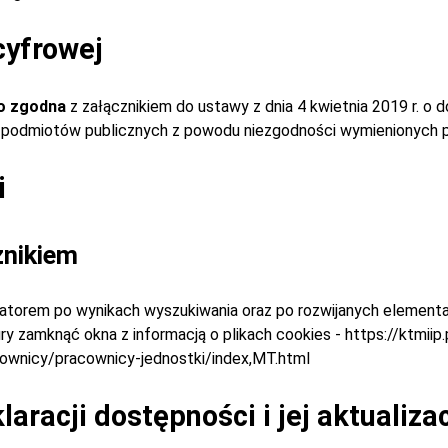
cyfrowej
o zgodna
z załącznikiem do ustawy z dnia 4 kwietnia 2019 r. o 
ch podmiotów publicznych z powodu niezgodności wymienionych p
i
znikiem
atorem po wynikach wyszukiwania oraz po rozwijanych elementac
y zamknąć okna z informacją o plikach cookies - https://ktmiip.
acownicy/pracownicy-jednostki/index,MT.html
aracji dostępności i jej aktualiza