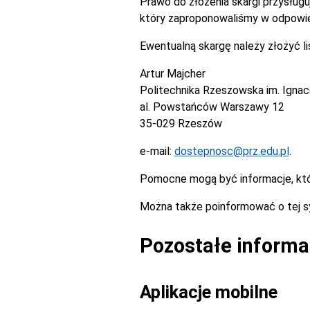
Prawo do złożenia skargi przysługu
który zaproponowaliśmy w odpowie
Ewentualną skargę należy złożyć l
Artur Majcher
Politechnika Rzeszowska im. Igna
al. Powstańców Warszawy 12
35-029 Rzeszów
e-mail:
dostepnosc@prz.edu.pl
.
Pomocne mogą być informacje, kt
Można także poinformować o tej s
Pozostałe informa
Aplikacje mobilne