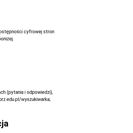
dostępności cyfrowej stron
oniżej.
h (pytania i odpowiedzi),
prz.edu.pl/wyszukiwarka;
cja