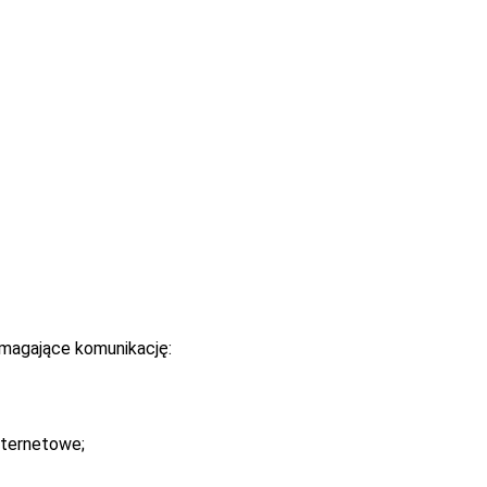
magające komunikację:
nternetowe;