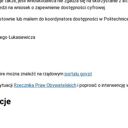
je także, jeśli wnioskodawca nie zgadza się na skorzystanie z 
dzi na wniosek o zapewnienie dostępności cyfrowej.
istownie lub mailem do koordynatora dostępności w Politechnic
cego Łukasiewicza
óre można znaleźć na rządowym
portalu gov.pl
.
ytuacji
Rzecznika Praw Obywatelskich
i poprosić o interwencję 
cje