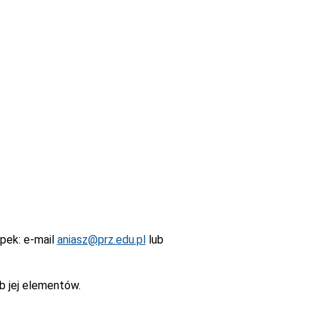
epek
: e-mail
aniasz@prz.edu.pl
lub
b jej elementów.