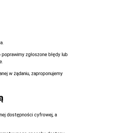
a.
go poprawimy zgłoszone błędy lub
e.
zanej w żądaniu, zaproponujemy
ą
ej dostępności cyfrowej, a